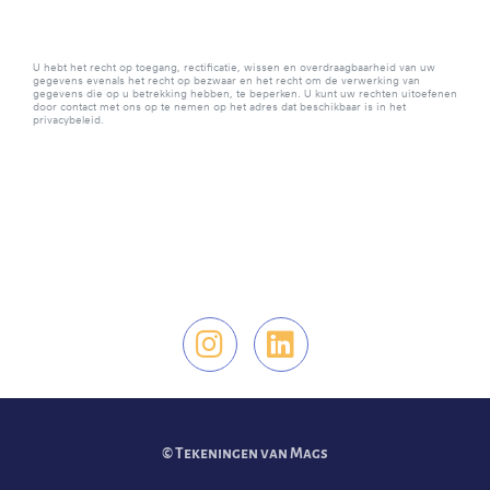
U hebt het recht op toegang, rectificatie, wissen en overdraagbaarheid van uw
gegevens evenals het recht op bezwaar en het recht om de verwerking van
gegevens die op u betrekking hebben, te beperken. U kunt uw rechten uitoefenen
door contact met ons op te nemen op het adres dat beschikbaar is in het
privacybeleid.
Vind ons op Instag
Vind ons op Li
© Tekeningen van Mags