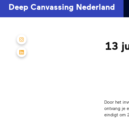
Deep Canvassing Nederland
Vind ons op Instagram
13 j
Vind ons op LinkedIn
Door het inv
ontvang je e
eindigt om 