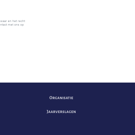
zwaar en het recht
ntact met ons op
Organisatie
Jaarverslagen