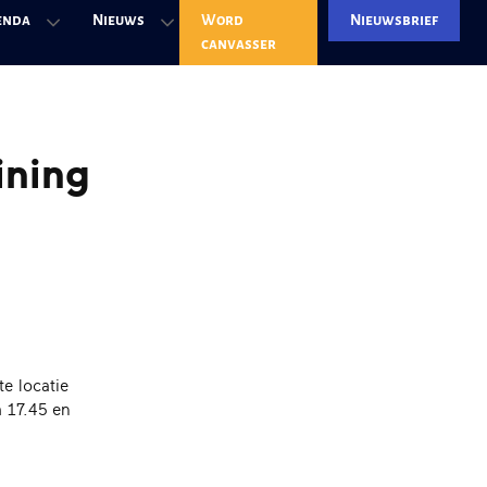
enda
Nieuws
Word
Nieuwsbrief
canvasser
ining
te locatie
m 17.45 en