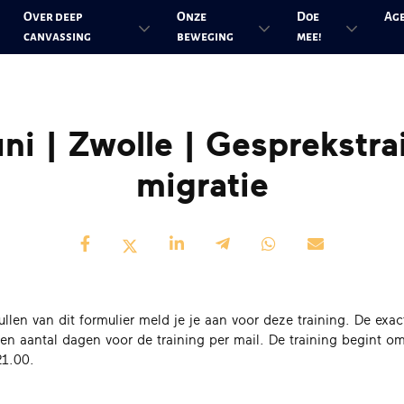
Over deep
Onze
Doe
Ag
canvassing
beweging
mee!
uni | Zwolle | Gesprekstra
migratie
ullen van dit formulier meld je je aan voor deze training. De exac
en aantal dagen voor de training per mail. De training begint o
21.00.