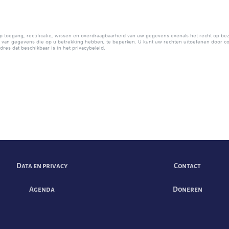
op toegang, rectificatie, wissen en overdraagbaarheid van uw gegevens evenals het recht op be
van gegevens die op u betrekking hebben, te beperken. U kunt uw rechten uitoefenen door co
res dat beschikbaar is in het privacybeleid.
Data en privacy
Contact
Agenda
Doneren