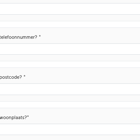
e telefoonnummer?
e postcode?
 woonplaats?