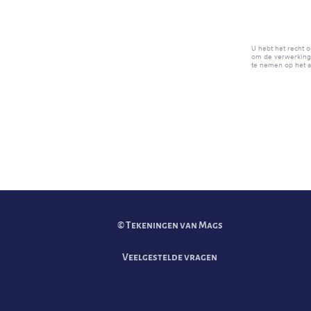
U hebt het recht 
om de verwerking 
te nemen op het ad
© Tekeningen van Mags
Veelgestelde vragen