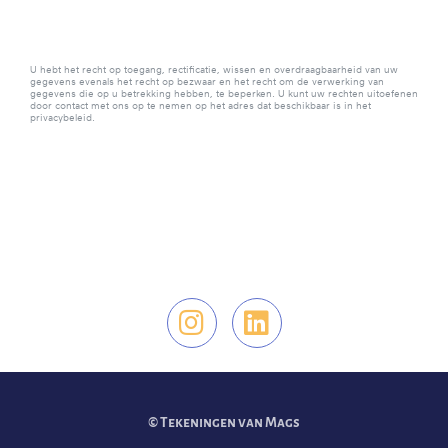
U hebt het recht op toegang, rectificatie, wissen en overdraagbaarheid van uw
gegevens evenals het recht op bezwaar en het recht om de verwerking van
gegevens die op u betrekking hebben, te beperken. U kunt uw rechten uitoefenen
door contact met ons op te nemen op het adres dat beschikbaar is in het
privacybeleid.
Vind ons op Instag
Vind ons op Li
© Tekeningen van Mags