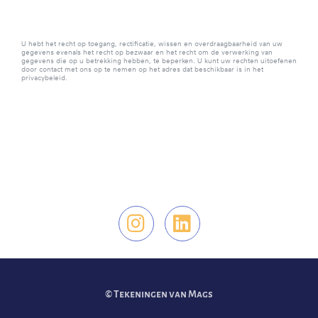
U hebt het recht op toegang, rectificatie, wissen en overdraagbaarheid van uw
gegevens evenals het recht op bezwaar en het recht om de verwerking van
gegevens die op u betrekking hebben, te beperken. U kunt uw rechten uitoefenen
door contact met ons op te nemen op het adres dat beschikbaar is in het
privacybeleid.
Vind ons op Instag
Vind ons op Li
© Tekeningen van Mags